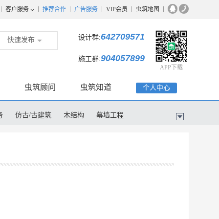
客户服务
推荐合作
广告服务
VIP会员
虫筑地图
642709571
设计群:
快速发布
904057899
施工群:
APP下载
虫筑顾问
虫筑知道
个人中心
务
仿古/古建筑
木结构
幕墙工程