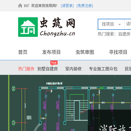
HI！欢迎来到虫筑网！
[请登录]
[免费注册]
找项目
热门搜索：
自建房
首页
发布项目
虫筑审图
寻找项目
热门服务
别墅自建房
室内装修
专业施工图众包
民
膜结构设计
土木毕业设计
装配式设计
工