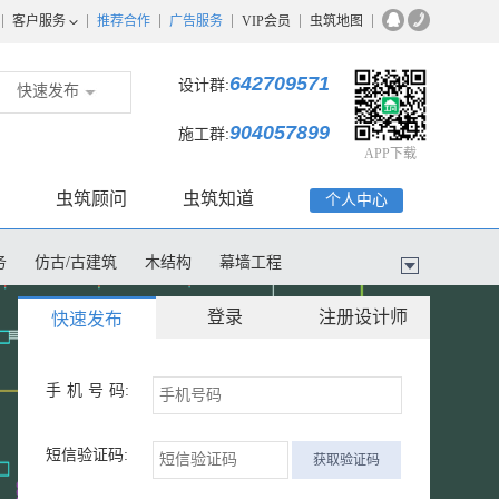
客户服务
推荐合作
广告服务
VIP会员
虫筑地图
642709571
设计群:
快速发布
904057899
施工群:
APP下载
虫筑顾问
虫筑知道
个人中心
务
仿古/古建筑
木结构
幕墙工程
登录
注册设计师
快速发布
手机号
码:
短信验证码:
获取验证码