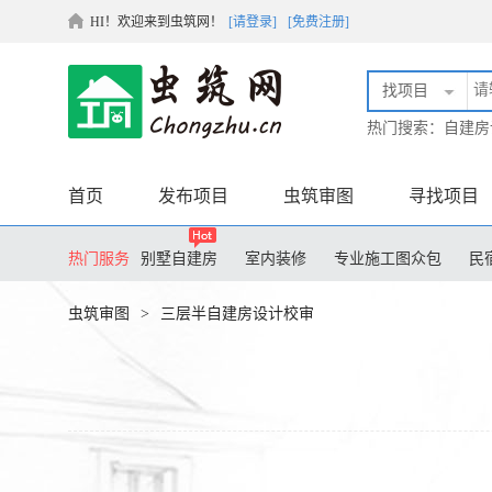
HI！欢迎来到虫筑网！
[请登录]
[免费注册]
找项目
热门搜索：
自建房
首页
发布项目
虫筑审图
寻找项目
热门服务
别墅自建房
室内装修
专业施工图众包
民
膜结构设计
土木毕业设计
装配式设计
工
虫筑审图
>
三层半自建房设计校审