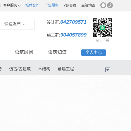
客户服务
推荐合作
广告服务
VIP会员
虫筑地图
642709571
设计群:
快速发布
904057899
施工群:
APP下载
虫筑顾问
虫筑知道
个人中心
务
仿古/古建筑
木结构
幕墙工程