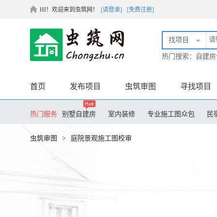
HI！欢迎来到虫筑网！
[请登录]
[免费注册]
找项目
热门搜索：
自建房
首页
发布项目
虫筑审图
寻找项目
热门服务
别墅自建房
室内装修
专业施工图众包
民
膜结构设计
土木毕业设计
装配式设计
工
虫筑审图
>
庭院景观施工图校审