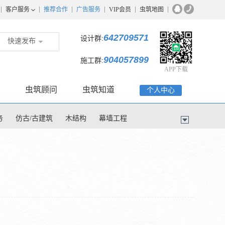
客户服务
推荐合作
广告服务
VIP会员
虫筑地图
642709571
设计群:
快速发布
904057899
施工群:
APP下载
虫筑顾问
虫筑知道
个人中心
务
仿古/古建筑
木结构
幕墙工程