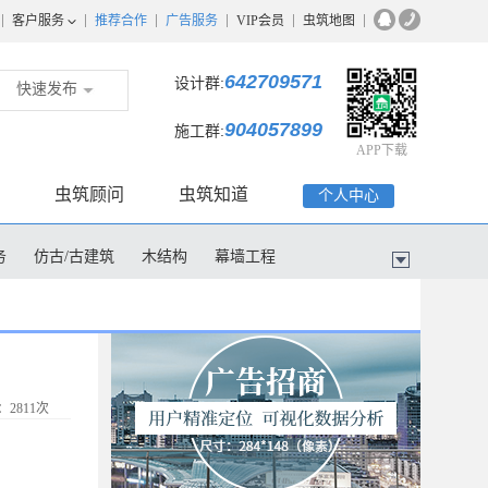
客户服务
推荐合作
广告服务
VIP会员
虫筑地图
642709571
设计群:
快速发布
904057899
施工群:
APP下载
虫筑顾问
虫筑知道
个人中心
务
仿古/古建筑
木结构
幕墙工程
2811次