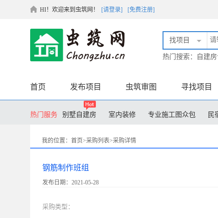
HI！欢迎来到虫筑网！
[请登录]
[免费注册]
找项目
热门搜索：
自建房
首页
发布项目
虫筑审图
寻找项目
热门服务
别墅自建房
室内装修
专业施工图众包
民
膜结构设计
土木毕业设计
装配式设计
工
我的位置：
首页
>
采购列表
>
采购详情
钢筋制作班组
发布日期：2021-05-28
采购类型：