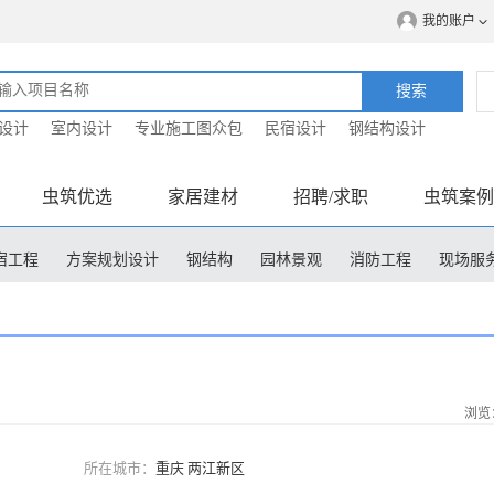
我的账户
搜索
设计
室内设计
专业施工图众包
民宿设计
钢结构设计
虫筑优选
家居建材
招聘/求职
虫筑案例
宿工程
方案规划设计
钢结构
园林景观
消防工程
现场服
程造价
浏览：
所在城市：
重庆 两江新区