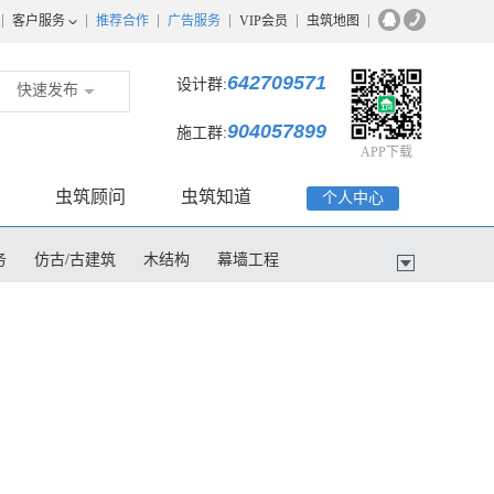
客户服务
推荐合作
广告服务
VIP会员
虫筑地图
642709571
设计群:
快速发布
904057899
施工群:
APP下载
虫筑顾问
虫筑知道
个人中心
务
仿古/古建筑
木结构
幕墙工程