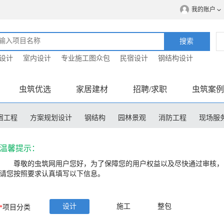
我的账户
搜索
设计
室内设计
专业施工图众包
民宿设计
钢结构设计
虫筑优选
家居建材
招聘/求职
虫筑案例
宿工程
方案规划设计
钢结构
园林景观
消防工程
现场服
程造价
温馨提示：
尊敬的虫筑网用户您好，为了保障您的用户权益以及尽快通过审核，
请您按照要求认真填写以下信息。
设计
施工
整包
项目分类
*