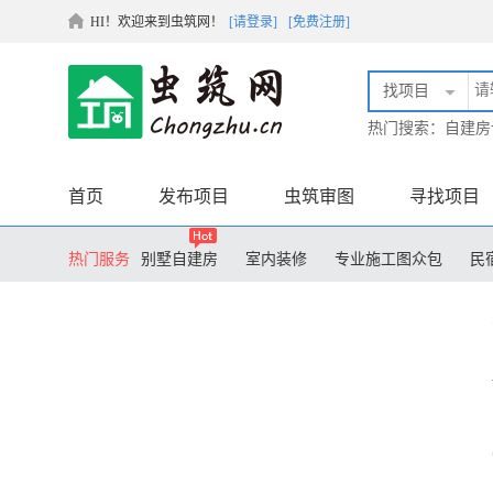
HI！欢迎来到虫筑网！
[请登录]
[免费注册]
找项目
热门搜索：
自建房
首页
发布项目
虫筑审图
寻找项目
热门服务
别墅自建房
室内装修
专业施工图众包
民
膜结构设计
土木毕业设计
装配式设计
工