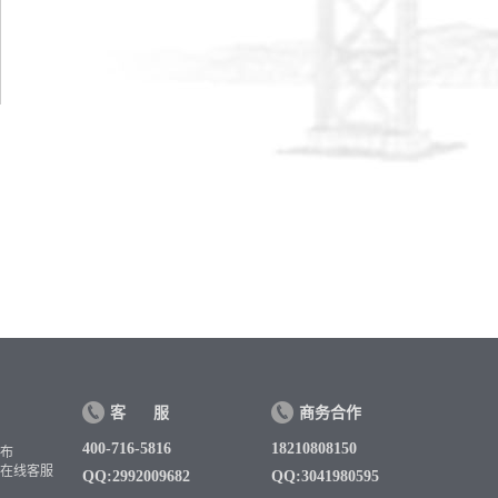
客
服
商务合作
400-716-5816
18210808150
布
时在线客服
QQ:2992009682
QQ:3041980595